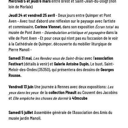
Mercredi 5 et jeudi 6 mars
entre Brest et Saint-Jean-du-Doigt (non
loin de Morlaix)
Jeudi 24 et vendredi 25 avril
- Deux jours entre Quimper et Pont
Aven
- Avec tout d’abord une réflexion sur le paysage avec l’artiste
et commissaire,
Corinne Vionnet,
dans son exposition
Écran total
au
musée de Pont Aven -
Déambulation artistique et paysagère
dans
la
ville de Pont Aven
-
Et pour ceux qui n’ont pas eu l’occasion de le voir
à la Cathédrale de Quimper, découverte du mobilier liturgique de
Pierre Manoli -
Samedi 31 mai,
Les Rendez vous d
e Saint-Briac
avec l’
association
Festivart
(détails à venir) et
Galerie Antoine Dupin,
Le buot, Saint-
Meloir-des-Ondes (35350), qui présentera des dessins de
Georges
Rousse.
Vendredi 13 juin
Une journée à Rennes avec deux expositions:
Les
yeux dans les yeux
de la
collection Pinault
au Couvent des Jacobins
et
Elle empêche les choses de dormir
à
40mcube
Samedi 5 juillet
Assemblée générale de l’Association des Amis du
musée jardin Manoli.