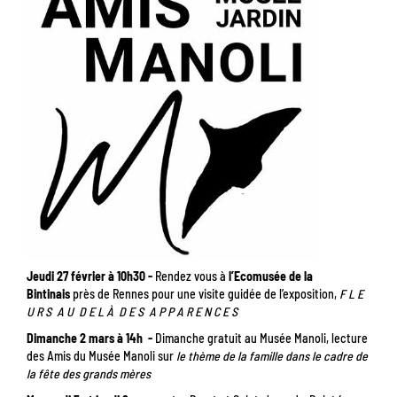
Jeudi 27 février à 10h30 -
Rendez vous à
l’Ecomusée de la
Bintinais
près de Rennes pour une visite guidée de l’exposition,
F L E
U R S A U D E L À D E S A P P A R E N C E S
Dimanche 2 mars à 14h -
Dimanche gratuit au Musée Manoli, lecture
des Amis du Musée Manoli sur
le thème de la famille dans le cadre de
la fête des grands mères