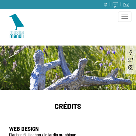
@
Toggle
naviga
CRÉDITS
WEB DESIGN
Clarisse Guillochon / le jardin graphique