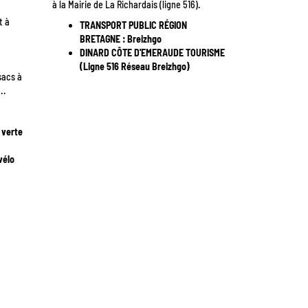
à la Mairie de La Richardais (ligne 516).
t à
TRANSPORT PUBLIC RÉGION
BRETAGNE :
Breizhgo
DINARD CÔTE D'EMERAUDE TOURISME
(Ligne 516 Réseau Breizhgo)
sacs à
...
e verte
vélo