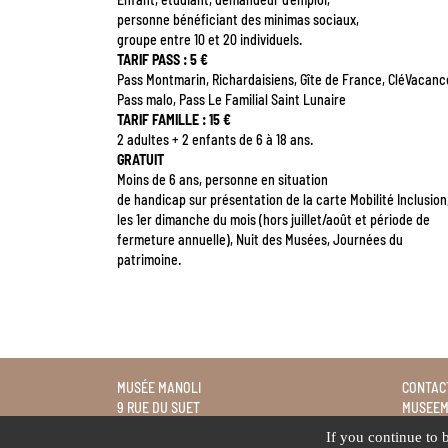
personne bénéficiant des minimas sociaux,
groupe entre 10 et 20 individuels.
TARIF PASS : 5 €
Pass Montmarin, Richardaisiens, Gîte de France, CléVacanc
Pass malo, Pass Le Familial Saint Lunaire
TARIF FAMILLE : 15 €
2 adultes + 2 enfants de 6 à 18 ans.
GRATUIT
Moins de 6 ans, personne en situation
de handicap sur présentation de la carte Mobilité Inclusion
les 1er dimanche du mois (hors juillet/août et période de
fermeture annuelle), Nuit des Musées, Journées du
patrimoine.
MUSÉE MANOLI
CONTAC
9 RUE DU SUET
MUSEEM
35780 LA RICHARDAIS
02 23 18
If you continue to 