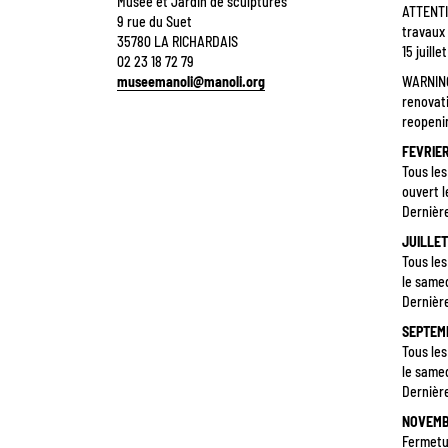
Musée et Jardin de sculptures
ATTENTI
9 rue du Suet
travaux 
35780 LA RICHARDAIS
15 juille
02 23 18 72 79
museemanoli@manoli.org
WARNING
renovati
reopen
FEVRIER
Tous les
ouvert l
Dernièr
JUILLET
Tous les
le samed
Dernièr
SEPTEM
Tous les
le samed
Dernièr
NOVEMB
Fermetu