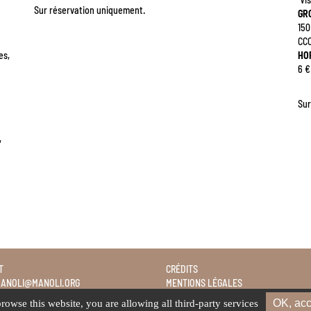
Sur réservation uniquement.
GR
150
CC
es,
HO
6 €
Sur
,
T
CRÉDITS
ANOLI@MANOLI.ORG
MENTIONS LÉGALES
 72 79
NEWSLETTER
OK, acc
browse this website, you are allowing all third-party services