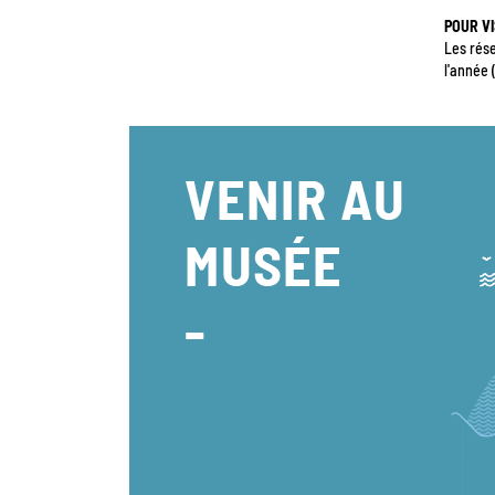
POUR VI
Les rése
l'année 