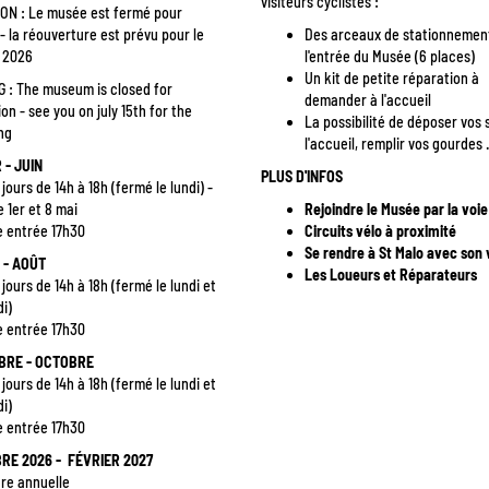
visiteurs cyclistes :
ON : Le musée est fermé pour
- la réouverture est prévu pour le
Des arceaux de stationnemen
t 2026
l'entrée du Musée (6 places)
Un kit de petite réparation à
 : The museum is closed for
demander à l'accueil
on - see you on july 15th for the
La possibilité de déposer vos 
ing
l'accueil, remplir vos gourdes 
 - JUIN
PLUS D'INFOS
 jours de 14h à 18h (fermé le lundi) -
e 1er et 8 mai
Rejoindre le Musée par la voi
e entrée 17h30
Circuits vélo à proximité
Se rendre à St Malo avec son 
 - AOÛT
Les Loueurs et Réparateurs
 jours de 14h à 18h (fermé le lundi et
i)
e entrée 17h30
BRE - OCTOBRE
 jours de 14h à 18h (fermé le lundi et
i)
e entrée 17h30
RE 2026 - FÉVRIER 2027
re annuelle